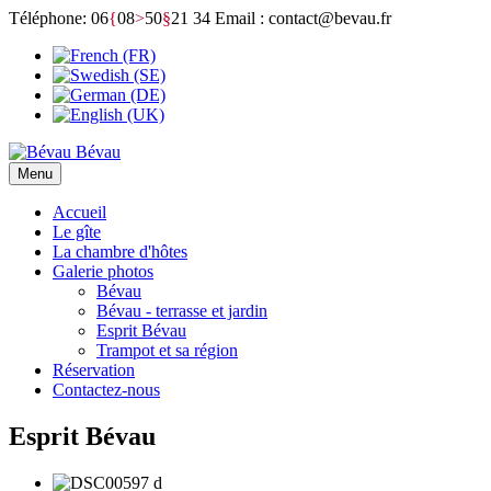
Téléphone: 06
{
08
>
50
§
21 34
Email : contact@bevau.fr
Bévau
Menu
Accueil
Le gîte
La chambre d'hôtes
Galerie photos
Bévau
Bévau - terrasse et jardin
Esprit Bévau
Trampot et sa région
Réservation
Contactez-nous
Esprit Bévau