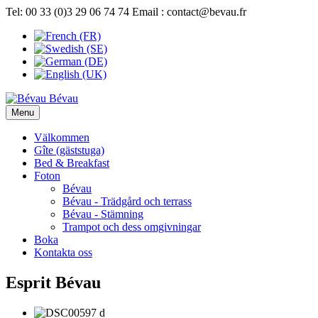
Tel: 00 33 (0)3 29 06 74 74
Email : contact@bevau.fr
Bévau
Menu
Välkommen
Gîte (gäststuga)
Bed & Breakfast
Foton
Bévau
Bévau - Trädgård och terrass
Bévau - Stämning
Trampot och dess omgivningar
Boka
Kontakta oss
Esprit Bévau