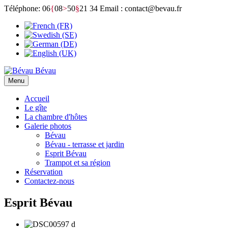
Téléphone: 06
{
08
>
50
§
21 34
Email : contact@bevau.fr
Bévau
Menu
Accueil
Le gîte
La chambre d'hôtes
Galerie photos
Bévau
Bévau - terrasse et jardin
Esprit Bévau
Trampot et sa région
Réservation
Contactez-nous
Esprit Bévau