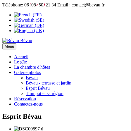
Téléphone: 06
{
08
>
50
§
21 34
Email : contact@bevau.fr
Bévau
Menu
Accueil
Le gîte
La chambre d'hôtes
Galerie photos
Bévau
Bévau - terrasse et jardin
Esprit Bévau
Trampot et sa région
Réservation
Contactez-nous
Esprit Bévau